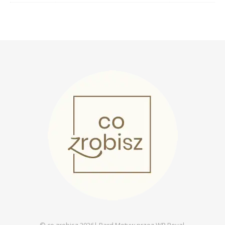
© co zrobisz 2026|
Bard Motyw przez
WP Royal
.