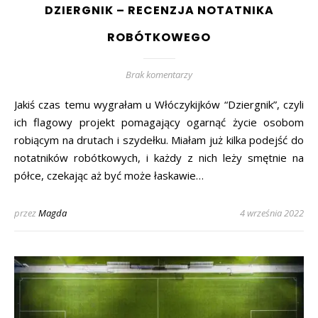
DZIERGNIK – RECENZJA NOTATNIKA
ROBÓTKOWEGO
Brak komentarzy
Jakiś czas temu wygrałam u Włóczykijków “Dziergnik”, czyli
ich flagowy projekt pomagający ogarnąć życie osobom
robiącym na drutach i szydełku. Miałam już kilka podejść do
notatników robótkowych, i każdy z nich leży smętnie na
półce, czekając aż być może łaskawie…
przez
Magda
4 września 2022