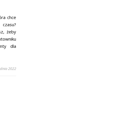
óra chce
 czasu?
sz, żeby
towniku
nty dla
udnia 2022