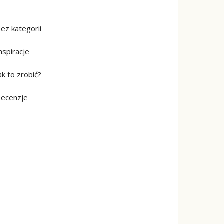
ez kategorii
nspiracje
ak to zrobić?
ecenzje