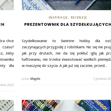
,
INSPIRACJE
RECENZJE
CH
PREZENTOWNIK DLA SZYDEŁKUJĄCYC
óra chce
Szydełkowanie to świetne hobby dla os
 czasu?
zaczynających przygodę z robótkami. Nic się nie pruj
sz, żeby
jak przy drutach, nie da się pokłuć igłą jak pr
towniku
haftowaniu, nie trzeba inwestować wielkich pienięd
nty dla
w maszynę do szycia. A jak już się zacznie, przed…
przez
Magda
7 grudnia 20
udnia 2022