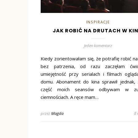
INSPIRACJE
JAK ROBIĆ NA DRUTACH W KIN
Jeden komentarz
Kiedy zorientowałam się, że potrafię robić na
bez patrzenia, od razu zaczęłam ćwi
umiejętność przy serialach i filmach oglą
domu. Abonament do kina sprawił jednak,
część moich seansów odbywam w zup
ciemnościach. A ręce mam…
przez
Magda
8 