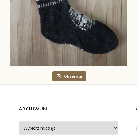
Obserwuj
ARCHIWUM
Archiwum
B