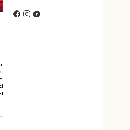
am
u.
e,
eż
at
022