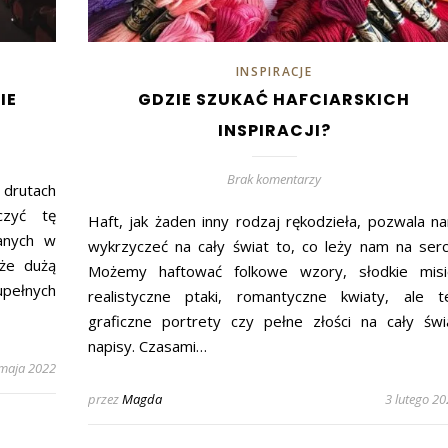
INSPIRACJE
IE
GDZIE SZUKAĆ HAFCIARSKICH
INSPIRACJI?
Brak komentarzy
 drutach
czyć tę
Haft, jak żaden inny rodzaj rękodzieła, pozwala n
danych w
wykrzyczeć na cały świat to, co leży nam na serc
 że dużą
Możemy haftować folkowe wzory, słodkie misi
ełnych
realistyczne ptaki, romantyczne kwiaty, ale t
graficzne portrety czy pełne złości na cały świ
napisy. Czasami…
maja 2022
przez
Magda
3 lutego 2