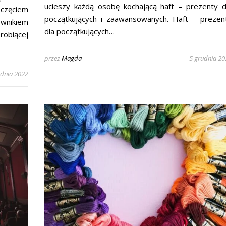
ucieszy każdą osobę kochającą haft – prezenty d
częciem
początkujących i zaawansowanych. Haft – prezen
wnikiem
dla początkujących…
robiącej
przez
Magda
5 grudnia 20
udnia 2022