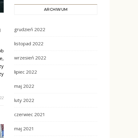
ARCHIWUM
grudzień 2022
H
listopad 2022
ób
wrzesień 2022
e,
zy
lipiec 2022
zy
maj 2022
22
luty 2022
czerwiec 2021
maj 2021