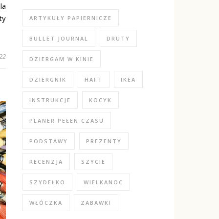
la
ty
ARTYKUŁY PAPIERNICZE
BULLET JOURNAL
DRUTY
22
DZIERGAM W KINIE
DZIERGNIK
HAFT
IKEA
INSTRUKCJE
KOCYK
PLANER PEŁEN CZASU
PODSTAWY
PREZENTY
RECENZJA
SZYCIE
SZYDEŁKO
WIELKANOC
WŁÓCZKA
ZABAWKI