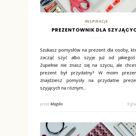
INSPIRACJE
PREZENTOWNIK DLA SZYJĄCY
Szukasz pomysłów na prezent dla osoby, kt
zacząć szyć albo szyje już od jakiegoś
Zupełnie nie znasz się na szyciu, ale chce
prezent był przydatny? W moim prezen
znajdziesz pomysły na przydatne preze
szyjących na róznym…
przez
Magda
9 gr