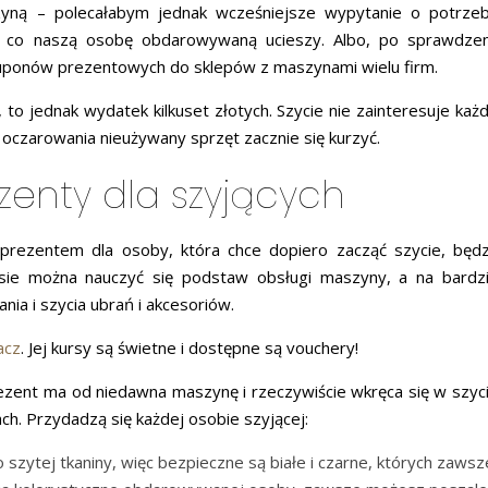
yną – polecałabym jednak wcześniejsze wypytanie o potrzeb
 co naszą osobę obdarowywaną ucieszy. Albo, po sprawdzen
kuponów prezentowych do sklepów z maszynami wielu firm.
to jednak wydatek kilkuset złotych. Szycie nie zainteresuje każd
 oczarowania nieużywany sprzęt zacznie się kurzyć.
zenty dla szyjących
rezentem dla osoby, która chce dopiero zacząć szycie, będz
rsie można nauczyć się podstaw obsługi maszyny, a na bardzi
a i szycia ubrań i akcesoriów.
acz
. Jej kursy są świetne i dostępne są vouchery!
prezent ma od niedawna maszynę i rzeczywiście wkręca się w szyci
h. Przydadzą się każdej osobie szyjącej:
do szytej tkaniny, więc bezpieczne są białe i czarne, których zawsz