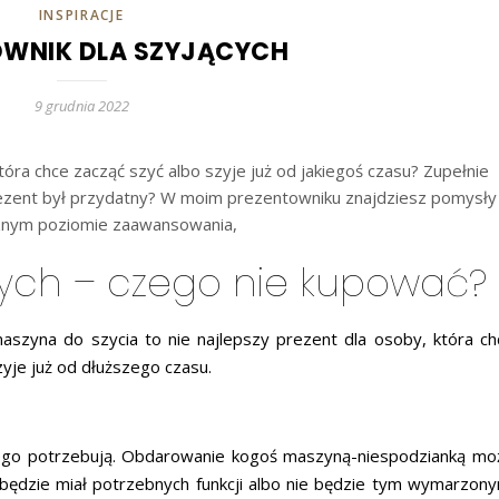
INSPIRACJE
OWNIK DLA SZYJĄCYCH
9 grudnia 2022
ra chce zacząć szyć albo szyje już od jakiegoś czasu? Zupełnie
 prezent był przydatny? W moim prezentowniku znajdziesz pomysły
óznym poziomie zaawansowania,
cych – czego nie kupować?
szyna do szycia to nie najlepszy prezent dla osoby, która ch
zyje już od dłuższego czasu.
go potrzebują. Obdarowanie kogoś maszyną-niespodzianką mo
będzie miał potrzebnych funkcji albo nie będzie tym wymarzony