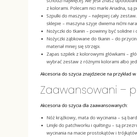
schodzi najwięcej. Ale jeśli znasz upodo
z kolorami. Polecam nici marki Ariadna, są
Szpulki do maszyny – najlepiej cały zestaw.
sklepie – maszyna szyje dwiema nićmi nara
Nożyczki do tkanin – powinny być solidne i o
Nożyczki ząbkowane do tkanin – do przycin
materiał mniej się strzępi.
Zapas szpilek z kolorowymi główkami – gł
wybrać zestaw z różnymi kolorami albo je
Akcesoria do szycia znajdziecie na przykład 
Zaawansowani – pr
Akcesoria do szycia dla zaawansowanych:
Nóż krążkowy, mata do wycinania – są bar
Linijki do patchworku i quiltingu – są prz
wycinania na macie prostokątów i trójkątów