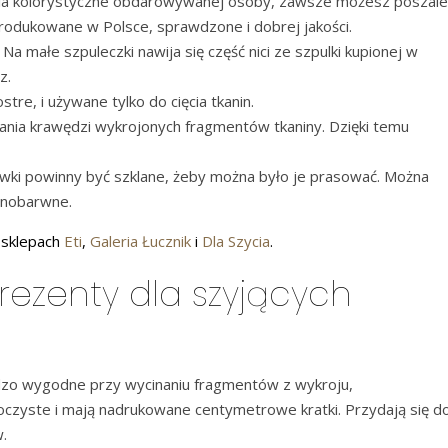
bania kolorystyczne obdarowywanej osoby, zawsze możesz poszale
 produkowane w Polsce, sprawdzone i dobrej jakości.
 Na małe szpuleczki nawija się część nici ze szpulki kupionej w
z.
stre, i używane tylko do cięcia tkanin.
ania krawędzi wykrojonych fragmentów tkaniny. Dzięki temu
ówki powinny być szklane, żeby można było je prasować. Można
dnobarwne.
w sklepach
Eti
,
Galeria Łucznik
i
Dla Szycia
.
ezenty dla szyjących
dzo wygodne przy wycinaniu fragmentów z wykroju,
ezroczyste i mają nadrukowane centymetrowe kratki. Przydają się d
.