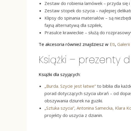
Zestaw do robienia lamówek – przyda się i 
Zestaw stopek do szycia – najlepiej delika
Klipsy do spinania materiałów – są niezbęd
fajną alternatywą dla szpilek,
Prasulce krawieckie – służą do rozprasow
Te akcesoria również znajdziesz w
Eti
,
Galerii
Książki – prezenty 
Książki dla szyjących:
„Burda. Szycie jest łatwe”
to biblia dla każ
porad dotyczących szycia ubrań – od dop
obszywania dziurek na guziki.
„Sztuka szycia”, Antonina Samecka, Klara 
projekty do uszycia z dzianin.