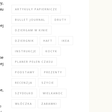
y,
iu
ARTYKUŁY PAPIERNICZE
BULLET JOURNAL
DRUTY
ej
DZIERGAM W KINIE
DZIERGNIK
HAFT
IKEA
INSTRUKCJE
KOCYK
ie
PLANER PEŁEN CZASU
ej
PODSTAWY
PREZENTY
RECENZJA
SZYCIE
e,
SZYDEŁKO
WIELKANOC
WŁÓCZKA
ZABAWKI
e