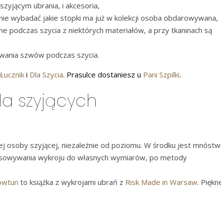
szyjącym ubrania, i akcesoria,
tnie wybadać jakie stopki ma już w kolekcji osoba obdarowywana,
ne podczas szycia z niektórych materiałów, a przy tkaninach są
ywania szwów podczas szycia.
 Łucznik
i
Dla Szycia
. Prasulce dostaniesz u
Pani Szpilki
.
dla szyjących
dej osoby szyjącej, niezależnie od poziomu. W środku jest mnóst
asowywania wykroju do własnych wymiarów, po metody
Kowtun
to książka z wykrojami ubrań z
Risk Made in Warsaw
. Piękn