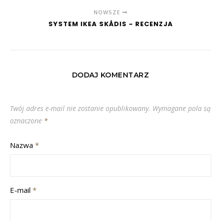
NOWSZE
SYSTEM IKEA SKÅDIS - RECENZJA
DODAJ KOMENTARZ
Twój adres e-mail nie zostanie opublikowany.
Wymagane pola są
oznaczone
*
Nazwa
*
E-mail
*